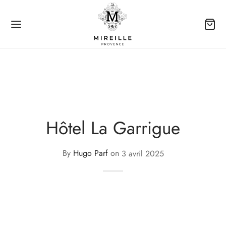
Back
Hôtel La Garrigue
 PRODUITS
By
Hugo Parf
on
3 avril 2025
e Parfumerie
arfums Mireille
Colognes concentrées