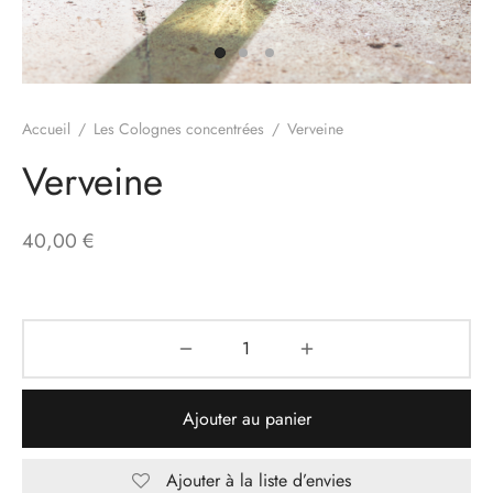
senteur
ection maison
Accueil
/
Les Colognes concentrées
/
Verveine
Verveine
40,00
€
Ajouter au panier
Ajouter à la liste d’envies